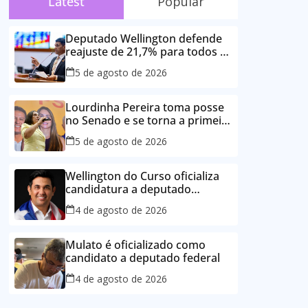
Latest
Popular
Deputado Wellington defende
reajuste de 21,7% para todos os
servidores públicos e
5 de agosto de 2026
aposentados do Maranhão
Lourdinha Pereira toma posse
no Senado e se torna a primeira
senadora de Coroatá
5 de agosto de 2026
Wellington do Curso oficializa
candidatura a deputado
estadual e reafirma
4 de agosto de 2026
compromisso com o povo do
Maranhão
Mulato é oficializado como
candidato a deputado federal
4 de agosto de 2026