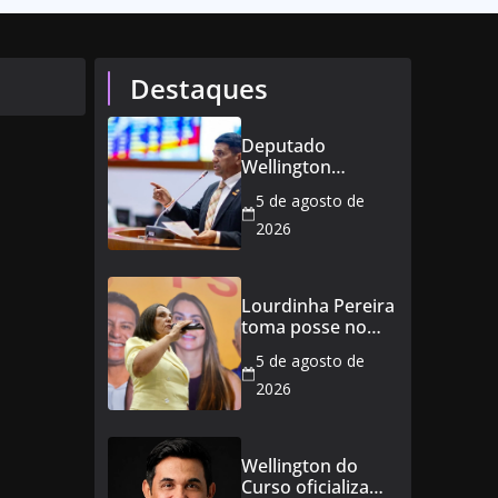
Destaques
Deputado
Wellington
defende reajuste
5 de agosto de
de 21,7% para
todos os
2026
servidores
públicos e
aposentados do
Lourdinha Pereira
Maranhão
toma posse no
Senado e se torna
5 de agosto de
a primeira
senadora de
2026
Coroatá
Wellington do
Curso oficializa