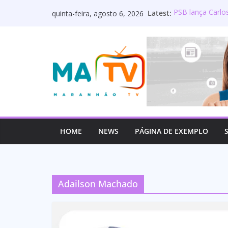
Pular
Latest:
PSB lança Carlo
quinta-feira, agosto 6, 2026
para
Deputado Wellin
os servidores p
o
Lourdinha Perei
conteúdo
primeira senado
Wellington do Cu
estadual e rea
Mulato é oficia
HOME
NEWS
PÁGINA DE EXEMPLO
Adailson Machado