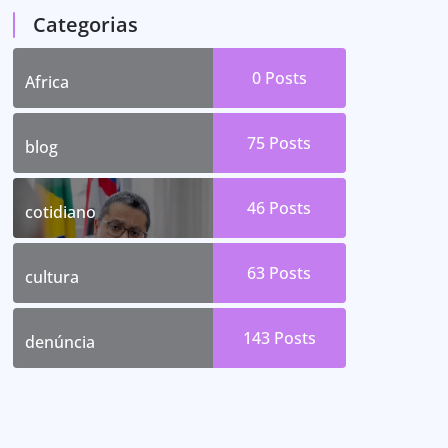
Categorias
0
Posts
Africa
75
Posts
blog
46
Posts
cotidiano
63
Posts
cultura
143
Posts
denúncia