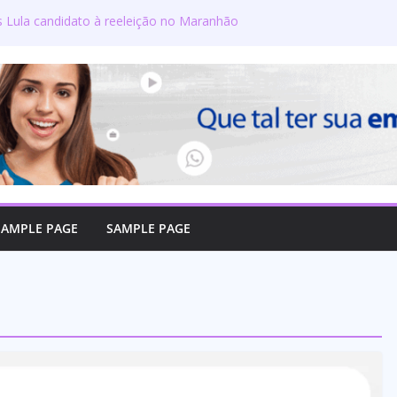
s Lula candidato à reeleição no Maranhão
gton defende reajuste de 21,7% para todos
úblicos e aposentados do Maranhão
ra toma posse no Senado e se torna a
ra de Coroatá
rso oficializa candidatura a deputado
firma compromisso com o povo do Maranhão
lizado como candidato a deputado federal
SAMPLE PAGE
SAMPLE PAGE