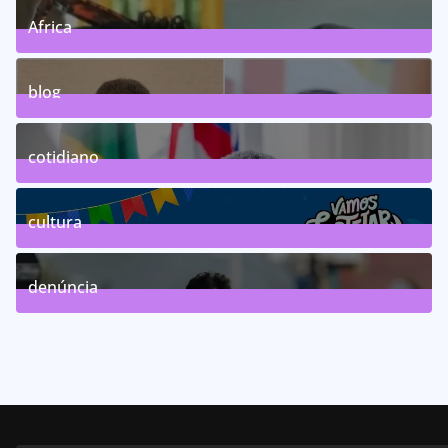
Africa
0
Posts
blog
75
Posts
cotidiano
46
Posts
cultura
63
Posts
denúncia
143
Posts