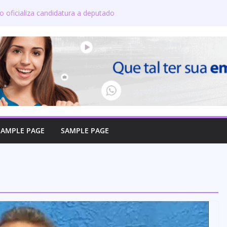
o oficializa candidatura a deputado
rma compromisso com o povo do Maranhão
nta a produção de leite? Especialista
ipais crenças sobre a alimentação durante
e candidatos ao governo e 11 ao Senado
on defende reajuste de 21,7% para todos
licos e aposentados do Maranhão
 toma posse no Senado e se torna a
 de Coroatá
SAMPLE PAGE
SAMPLE PAGE