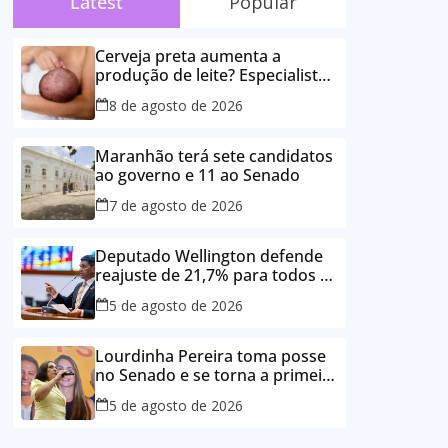
Latest
Popular
Cerveja preta aumenta a
produção de leite? Especialista
esclarece as principais crenças
8 de agosto de 2026
sobre a alimentação durante a
amamentação
Maranhão terá sete candidatos
ao governo e 11 ao Senado
7 de agosto de 2026
Deputado Wellington defende
reajuste de 21,7% para todos os
servidores públicos e
5 de agosto de 2026
aposentados do Maranhão
Lourdinha Pereira toma posse
no Senado e se torna a primeira
senadora de Coroatá
5 de agosto de 2026