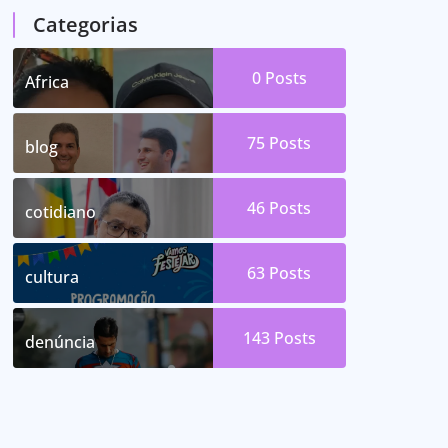
Categorias
0
Posts
Africa
75
Posts
blog
46
Posts
cotidiano
63
Posts
cultura
143
Posts
denúncia