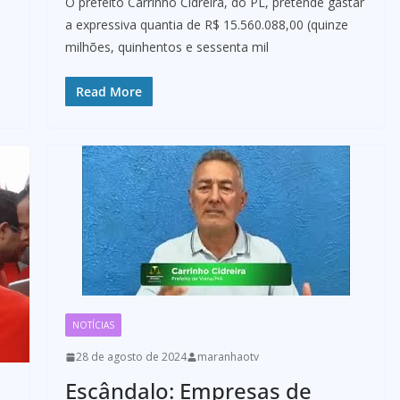
O prefeito Carrinho Cidreira, do PL, pretende gastar
a expressiva quantia de R$ 15.560.088,00 (quinze
milhões, quinhentos e sessenta mil
Read More
NOTÍCIAS
28 de agosto de 2024
maranhaotv
Escândalo: Empresas de