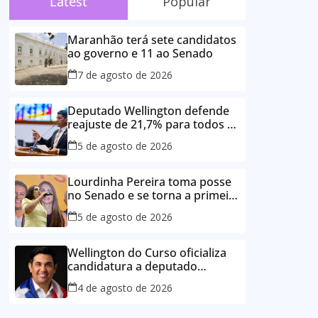
Latest
Popular
Maranhão terá sete candidatos
ao governo e 11 ao Senado
7 de agosto de 2026
Deputado Wellington defende
reajuste de 21,7% para todos os
servidores públicos e
5 de agosto de 2026
aposentados do Maranhão
Lourdinha Pereira toma posse
no Senado e se torna a primeira
senadora de Coroatá
5 de agosto de 2026
Wellington do Curso oficializa
candidatura a deputado
estadual e reafirma
4 de agosto de 2026
compromisso com o povo do
Maranhão