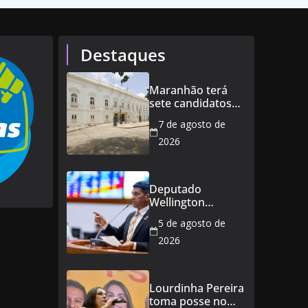
Destaques
Maranhão terá
sete candidatos
ao governo e 11
7 de agosto de
ao Senado
2026
Deputado
Wellington
defende reajuste
5 de agosto de
de 21,7% para
todos os
2026
servidores
públicos e
aposentados do
Lourdinha Pereira
Maranhão
toma posse no