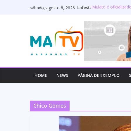
Pular
Latest:
Mulato é oficializa
sábado, agosto 8, 2026
para
Maranhão terá sete
Deputado Wellington
o
os servidores públ
conteúdo
Lourdinha Pereira t
primeira senadora d
Wellington do Curso 
estadual e reafirm
HOME
NEWS
PÁGINA DE EXEMPLO
Chico Gomes