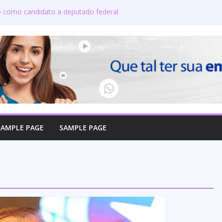
do como candidato a deputado federal
 candidatos ao governo e 11 ao Senado
 defende reajuste de 21,7% para todos
icos e aposentados do Maranhão
oma posse no Senado e se torna a
e Coroatá
oficializa candidatura a deputado
a compromisso com o povo do Maranhão
SAMPLE PAGE
SAMPLE PAGE