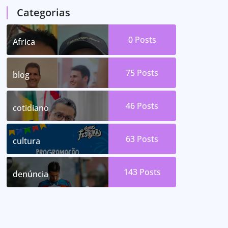
Categorias
0
Posts
Africa
75
Posts
blog
46
Posts
cotidiano
63
Posts
cultura
143
Posts
denúncia