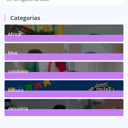
Categorias
Africa
0
Posts
blog
75
Posts
cotidiano
46
Posts
cultura
63
Posts
denúncia
143
Posts