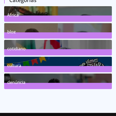
Categorias
Africa
0
Posts
blog
75
Posts
cotidiano
46
Posts
cultura
63
Posts
denúncia
143
Posts