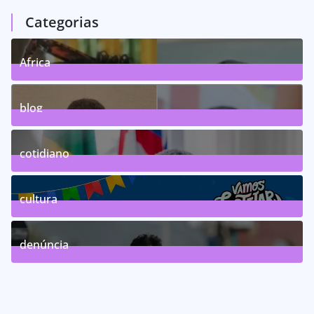
Categorias
Africa
0
Posts
blog
75
Posts
cotidiano
46
Posts
cultura
63
Posts
denúncia
143
Posts