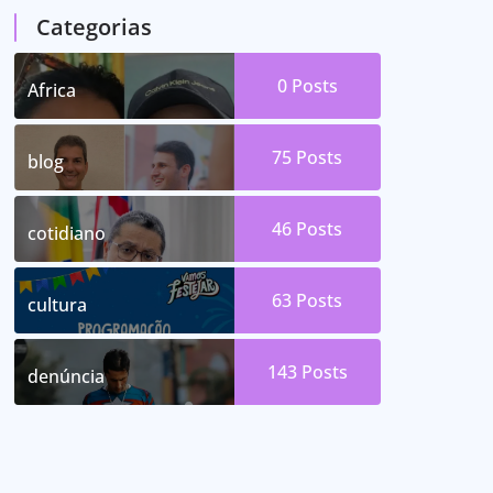
Categorias
0
Posts
Africa
75
Posts
blog
46
Posts
cotidiano
63
Posts
cultura
143
Posts
denúncia