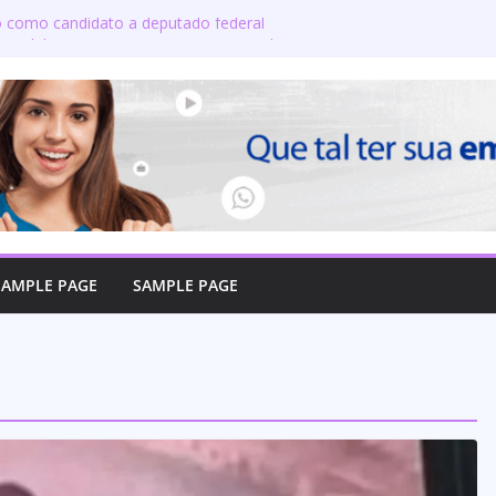
do como candidato a deputado federal
 candidatos ao governo e 11 ao Senado
 defende reajuste de 21,7% para todos
icos e aposentados do Maranhão
oma posse no Senado e se torna a
e Coroatá
oficializa candidatura a deputado
a compromisso com o povo do Maranhão
SAMPLE PAGE
SAMPLE PAGE