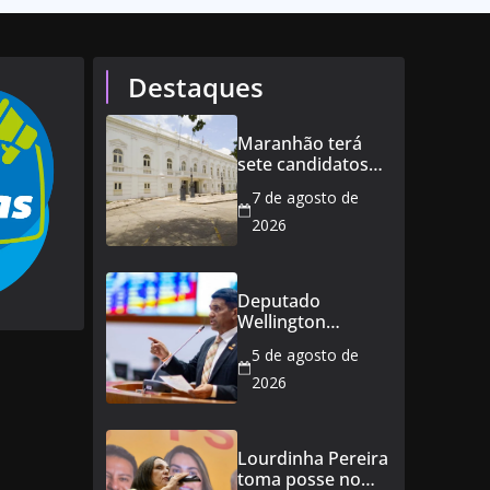
Destaques
Maranhão terá
sete candidatos
ao governo e 11
7 de agosto de
ao Senado
2026
Deputado
Wellington
defende reajuste
5 de agosto de
de 21,7% para
todos os
2026
servidores
públicos e
aposentados do
Lourdinha Pereira
Maranhão
toma posse no