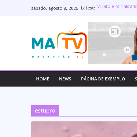
Pular
Latest:
Mulato é oficializa
sábado, agosto 8, 2026
para
Maranhão terá sete
Deputado Wellington
o
os servidores públ
conteúdo
Lourdinha Pereira t
primeira senadora d
Wellington do Curso 
estadual e reafirm
HOME
NEWS
PÁGINA DE EXEMPLO
estupro