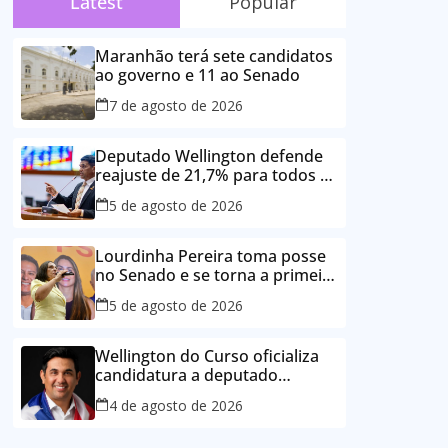
Latest
Popular
Maranhão terá sete candidatos
ao governo e 11 ao Senado
7 de agosto de 2026
Deputado Wellington defende
reajuste de 21,7% para todos os
servidores públicos e
5 de agosto de 2026
aposentados do Maranhão
Lourdinha Pereira toma posse
no Senado e se torna a primeira
senadora de Coroatá
5 de agosto de 2026
Wellington do Curso oficializa
candidatura a deputado
estadual e reafirma
4 de agosto de 2026
compromisso com o povo do
Maranhão