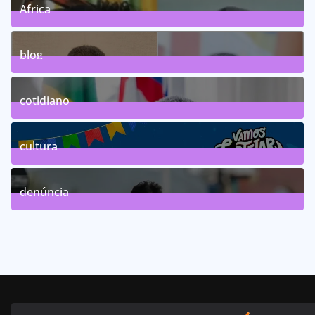
Africa
0
Posts
blog
75
Posts
cotidiano
46
Posts
cultura
63
Posts
denúncia
143
Posts