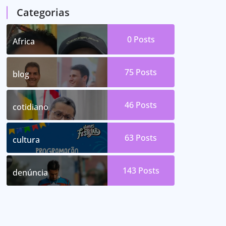
Categorias
0
Posts
Africa
75
Posts
blog
46
Posts
cotidiano
63
Posts
cultura
143
Posts
denúncia