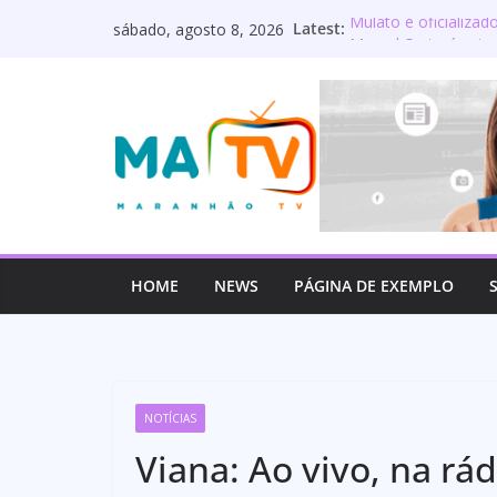
Pular
Latest:
Mulato é oficializa
sábado, agosto 8, 2026
para
Maranhão terá sete
Deputado Wellington
o
os servidores públ
conteúdo
Lourdinha Pereira t
primeira senadora d
Wellington do Curso 
estadual e reafirm
HOME
NEWS
PÁGINA DE EXEMPLO
NOTÍCIAS
Viana: Ao vivo, na rá