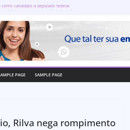
do como candidato a deputado federal
 candidatos ao governo e 11 ao Senado
 defende reajuste de 21,7% para todos
icos e aposentados do Maranhão
oma posse no Senado e se torna a
e Coroatá
oficializa candidatura a deputado
a compromisso com o povo do Maranhão
SAMPLE PAGE
SAMPLE PAGE
dio, Rilva nega rompimento