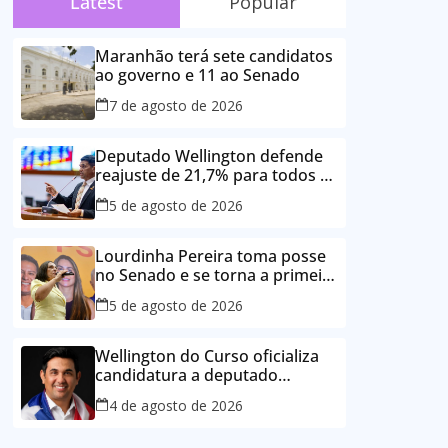
Latest
Popular
Maranhão terá sete candidatos
ao governo e 11 ao Senado
7 de agosto de 2026
Deputado Wellington defende
reajuste de 21,7% para todos os
servidores públicos e
5 de agosto de 2026
aposentados do Maranhão
Lourdinha Pereira toma posse
no Senado e se torna a primeira
senadora de Coroatá
5 de agosto de 2026
Wellington do Curso oficializa
candidatura a deputado
estadual e reafirma
4 de agosto de 2026
compromisso com o povo do
Maranhão