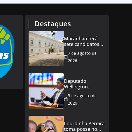
Destaques
Maranhão terá
sete candidatos
ao governo e 11
7 de agosto de
ao Senado
2026
Deputado
Wellington
defende reajuste
5 de agosto de
de 21,7% para
todos os
2026
servidores
públicos e
aposentados do
Lourdinha Pereira
Maranhão
toma posse no