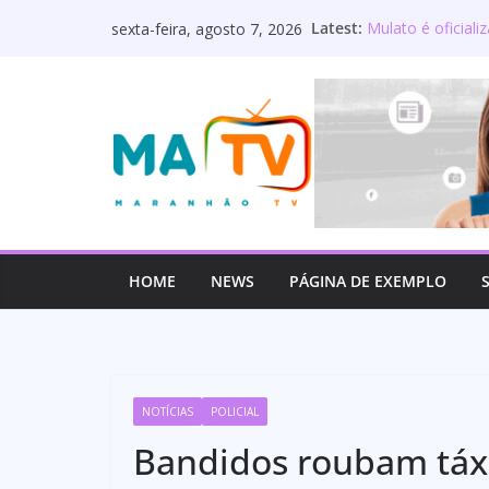
Pular
Latest:
Mulato é oficial
sexta-feira, agosto 7, 2026
para
Maranhão terá s
Deputado Welling
o
os servidores p
conteúdo
Lourdinha Pereir
primeira senador
Wellington do Cur
estadual e reaf
HOME
NEWS
PÁGINA DE EXEMPLO
NOTÍCIAS
POLICIAL
Bandidos roubam táxi 