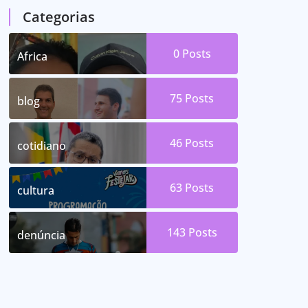
Categorias
0
Posts
Africa
75
Posts
blog
46
Posts
cotidiano
63
Posts
cultura
143
Posts
denúncia