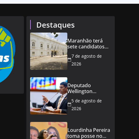
Destaques
Maranhão terá
sete candidatos
ao governo e 11
7 de agosto de
ao Senado
2026
Deputado
Wellington
defende reajuste
5 de agosto de
de 21,7% para
todos os
2026
servidores
públicos e
aposentados do
Lourdinha Pereira
Maranhão
toma posse no