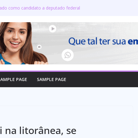
izado como candidato a deputado federal
ete candidatos ao governo e 11 ao Senado
ton defende reajuste de 21,7% para todos
úblicos e aposentados do Maranhão
a toma posse no Senado e se torna a
a de Coroatá
so oficializa candidatura a deputado
irma compromisso com o povo do Maranhão
SAMPLE PAGE
SAMPLE PAGE
na litorânea, se