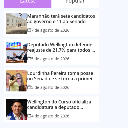
Latest
Popular
Maranhão terá sete candidatos
ao governo e 11 ao Senado
7 de agosto de 2026
Deputado Wellington defende
reajuste de 21,7% para todos os
servidores públicos e
5 de agosto de 2026
aposentados do Maranhão
Lourdinha Pereira toma posse
no Senado e se torna a primeira
senadora de Coroatá
5 de agosto de 2026
Wellington do Curso oficializa
candidatura a deputado
estadual e reafirma
4 de agosto de 2026
compromisso com o povo do
Maranhão