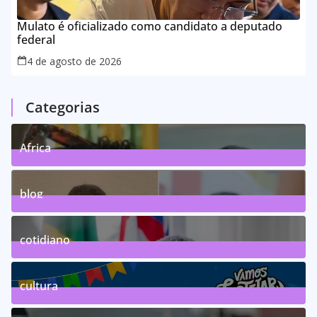
Mulato é oficializado como candidato a deputado
federal
4 de agosto de 2026
Categorias
Africa
0
Posts
blog
75
Posts
cotidiano
46
Posts
cultura
63
Posts