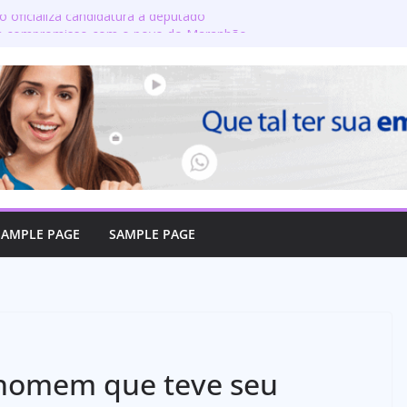
o oficializa candidatura a deputado
rma compromisso com o povo do Maranhão
nta a produção de leite? Especialista
ipais crenças sobre a alimentação durante
e candidatos ao governo e 11 ao Senado
on defende reajuste de 21,7% para todos
licos e aposentados do Maranhão
 toma posse no Senado e se torna a
 de Coroatá
SAMPLE PAGE
SAMPLE PAGE
homem que teve seu