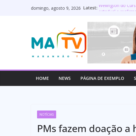
Pular
Latest:
Wellington do Curs
domingo, agosto 9, 2026
para
estadual e reafi
Cerveja preta aume
o
esclarece as princ
conteúdo
a amamentação
Maranhão terá set
Deputado Wellingt
os servidores púb
Lourdinha Pereira
primeira senadora
HOME
NEWS
PÁGINA DE EXEMPLO
NOTÍCIAS
PMs fazem doação a 