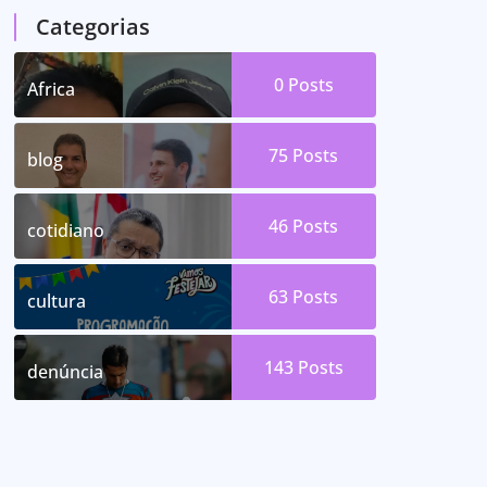
Categorias
0
Posts
Africa
75
Posts
blog
46
Posts
cotidiano
63
Posts
cultura
143
Posts
denúncia