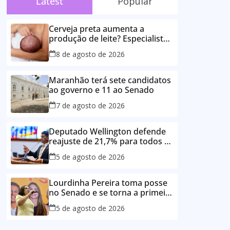
Latest
Popular
Cerveja preta aumenta a
produção de leite? Especialista
esclarece as principais crenças
8 de agosto de 2026
sobre a alimentação durante a
amamentação
Maranhão terá sete candidatos
ao governo e 11 ao Senado
7 de agosto de 2026
Deputado Wellington defende
reajuste de 21,7% para todos os
servidores públicos e
5 de agosto de 2026
aposentados do Maranhão
Lourdinha Pereira toma posse
no Senado e se torna a primeira
senadora de Coroatá
5 de agosto de 2026