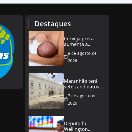
Destaques
Cerveja preta
aumenta a
produção de leite?
8 de agosto de
Especialista
esclarece as
2026
principais crenças
sobre a
alimentação
Maranhão terá
durante a
sete candidatos
amamentação
ao governo e 11
7 de agosto de
ao Senado
2026
Deputado
Wellington