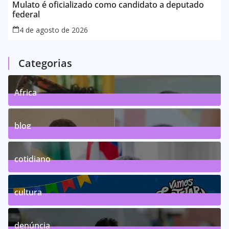
Mulato é oficializado como candidato a deputado
federal
4 de agosto de 2026
Categorias
Africa
0
Posts
blog
75
Posts
cotidiano
46
Posts
cultura
63
Posts
denúncia