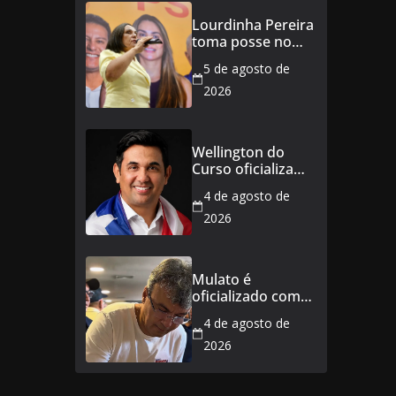
aposentados do
Lourdinha Pereira
Maranhão
toma posse no
Senado e se torna
5 de agosto de
a primeira
senadora de
2026
Coroatá
Wellington do
Curso oficializa
candidatura a
4 de agosto de
deputado
estadual e
2026
reafirma
compromisso
com o povo do
Mulato é
Maranhão
oficializado como
candidato a
4 de agosto de
deputado federal
2026