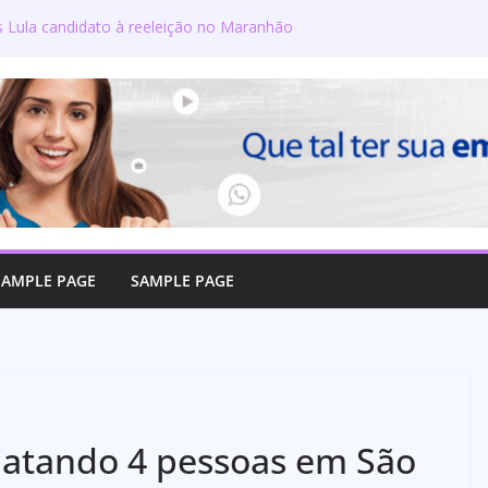
s Lula candidato à reeleição no Maranhão
gton defende reajuste de 21,7% para todos
úblicos e aposentados do Maranhão
ra toma posse no Senado e se torna a
ra de Coroatá
rso oficializa candidatura a deputado
firma compromisso com o povo do Maranhão
lizado como candidato a deputado federal
SAMPLE PAGE
SAMPLE PAGE
matando 4 pessoas em São