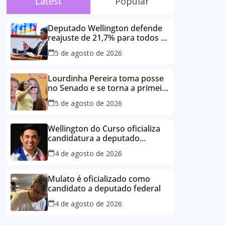
Latest
Popular
Deputado Wellington defende
reajuste de 21,7% para todos os
servidores públicos e
5 de agosto de 2026
aposentados do Maranhão
Lourdinha Pereira toma posse
no Senado e se torna a primeira
senadora de Coroatá
5 de agosto de 2026
Wellington do Curso oficializa
candidatura a deputado
estadual e reafirma
4 de agosto de 2026
compromisso com o povo do
Maranhão
Mulato é oficializado como
candidato a deputado federal
4 de agosto de 2026