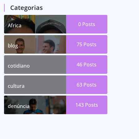
Categorias
0
Posts
Africa
75
Posts
blog
46
Posts
cotidiano
63
Posts
cultura
143
Posts
denúncia