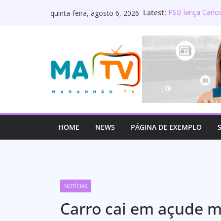
Pular
Latest:
PSB lança Carlo
quinta-feira, agosto 6, 2026
para
Deputado Wellin
os servidores p
o
Lourdinha Perei
conteúdo
primeira senado
Wellington do Cu
estadual e rea
Mulato é oficia
HOME
NEWS
PÁGINA DE EXEMPLO
NOTÍCIAS
Carro cai em açude 