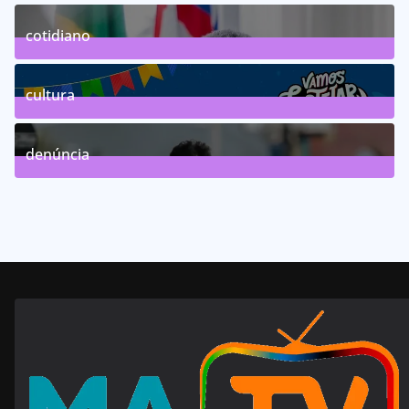
75
Posts
cotidiano
46
Posts
cultura
63
Posts
denúncia
143
Posts