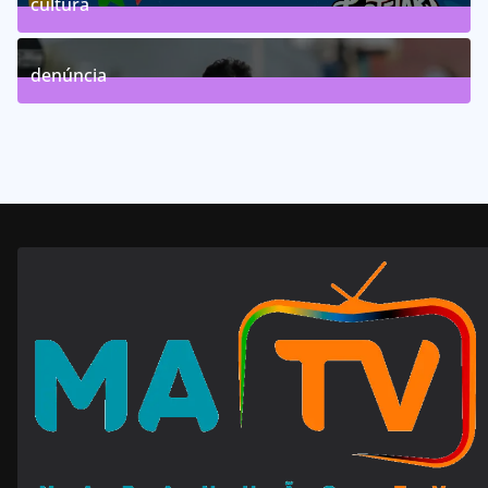
cultura
63
Posts
denúncia
143
Posts