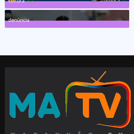
cultura
63
Posts
denúncia
143
Posts