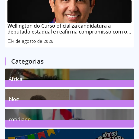
Wellington do Curso oficializa candidatura a
deputado estadual e reafirma compromisso com o
povo do Maranhão
4 de agosto de 2026
Categorias
Africa
0
Posts
blog
75
Posts
cotidiano
46
Posts