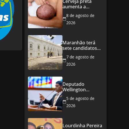
Cerveja preta
aumenta a
produção de leite?
8 de agosto de
Especialista
esclarece as
2026
principais crenças
sobre a
alimentação
Maranhão terá
durante a
sete candidatos
amamentação
ao governo e 11
7 de agosto de
ao Senado
2026
Deputado
Wellington
defende reajuste
5 de agosto de
de 21,7% para
todos os
2026
servidores
públicos e
aposentados do
Lourdinha Pereira
Maranhão