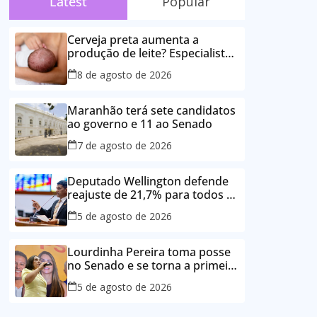
Latest
Popular
Cerveja preta aumenta a
produção de leite? Especialista
esclarece as principais crenças
8 de agosto de 2026
sobre a alimentação durante a
amamentação
Maranhão terá sete candidatos
ao governo e 11 ao Senado
7 de agosto de 2026
Deputado Wellington defende
reajuste de 21,7% para todos os
servidores públicos e
5 de agosto de 2026
aposentados do Maranhão
Lourdinha Pereira toma posse
no Senado e se torna a primeira
senadora de Coroatá
5 de agosto de 2026