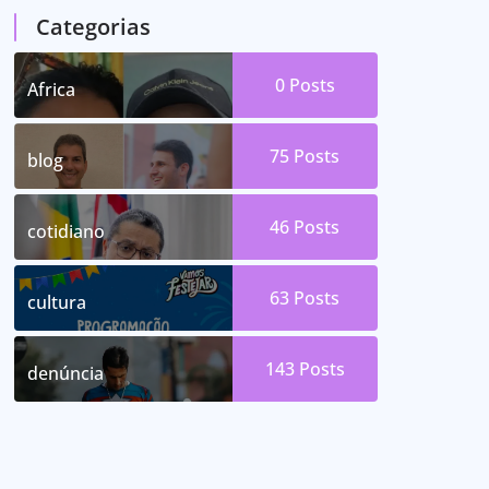
Categorias
0
Posts
Africa
75
Posts
blog
46
Posts
cotidiano
63
Posts
cultura
143
Posts
denúncia