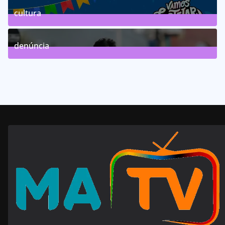
cultura
63
Posts
denúncia
143
Posts