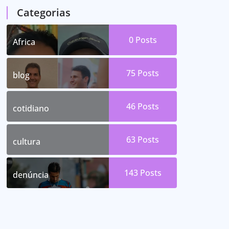
Categorias
0
Posts
Africa
75
Posts
blog
46
Posts
cotidiano
63
Posts
cultura
143
Posts
denúncia