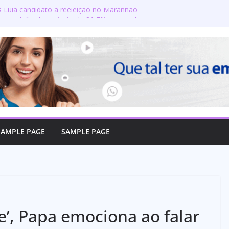
s Lula candidato à reeleição no Maranhão
gton defende reajuste de 21,7% para todos
úblicos e aposentados do Maranhão
ra toma posse no Senado e se torna a
ra de Coroatá
rso oficializa candidatura a deputado
firma compromisso com o povo do Maranhão
lizado como candidato a deputado federal
SAMPLE PAGE
SAMPLE PAGE
e’, Papa emociona ao falar