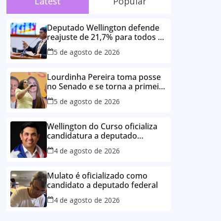
Latest
Popular
Deputado Wellington defende
reajuste de 21,7% para todos os
servidores públicos e
5 de agosto de 2026
aposentados do Maranhão
Lourdinha Pereira toma posse
no Senado e se torna a primeira
senadora de Coroatá
5 de agosto de 2026
Wellington do Curso oficializa
candidatura a deputado
estadual e reafirma
4 de agosto de 2026
compromisso com o povo do
Maranhão
Mulato é oficializado como
candidato a deputado federal
4 de agosto de 2026