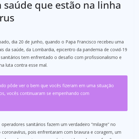
a saúde que estão na linha
rus
ado, dia 20 de junho, quando o Papa Francisco recebeu uma
ais da saúde, da Lombardia, epicentro da pandemia de covid-19
s sanitários tem enfrentado o desafio com profissionalismo e
a luta contra esse mal.
ndo pôde ver o bem que vocês fizeram em uma situação
stos, vocês continuaram se empenhando com
 operadores sanitários fazem um verdadeiro “milagre” no
 coronavírus, pois enfrentaram com bravura e coragem, um