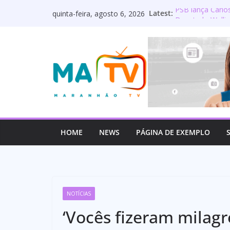
Pular
Latest:
PSB lança Carlo
quinta-feira, agosto 6, 2026
para
Deputado Wellin
os servidores p
o
Lourdinha Perei
conteúdo
primeira senado
Wellington do Cu
estadual e rea
Mulato é oficia
HOME
NEWS
PÁGINA DE EXEMPLO
NOTÍCIAS
‘Vocês fizeram milagr