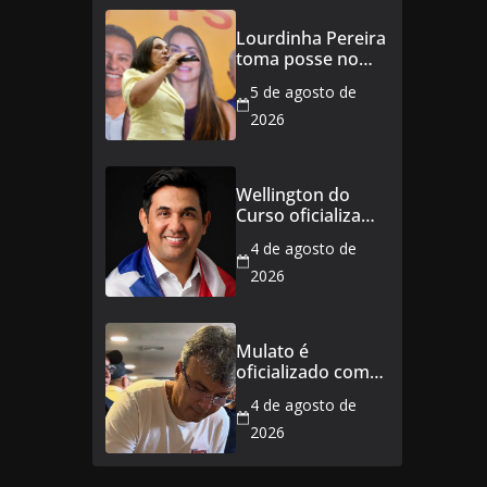
públicos e
aposentados do
Lourdinha Pereira
Maranhão
toma posse no
Senado e se torna
5 de agosto de
a primeira
senadora de
2026
Coroatá
Wellington do
Curso oficializa
candidatura a
4 de agosto de
deputado
estadual e
2026
reafirma
compromisso
com o povo do
Mulato é
Maranhão
oficializado como
candidato a
4 de agosto de
deputado federal
2026