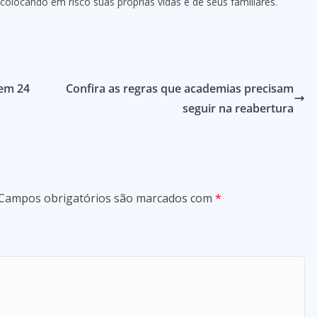
 colocando em risco suas próprias vidas e de seus familiares.
 em 24
Confira as regras que academias precisam
seguir na reabertura
Campos obrigatórios são marcados com
*