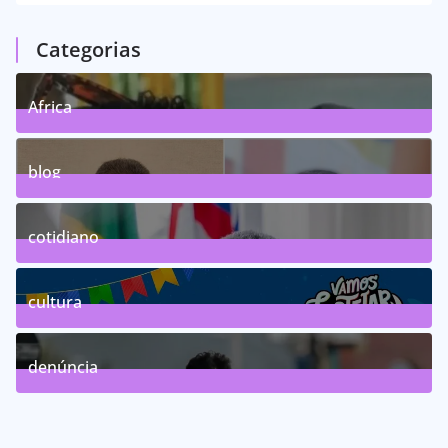
Categorias
Africa
0
Posts
blog
75
Posts
cotidiano
46
Posts
cultura
63
Posts
denúncia
143
Posts