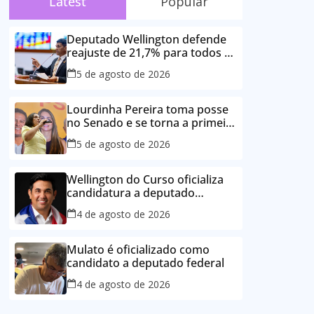
Latest
Popular
Deputado Wellington defende
reajuste de 21,7% para todos os
servidores públicos e
5 de agosto de 2026
aposentados do Maranhão
Lourdinha Pereira toma posse
no Senado e se torna a primeira
senadora de Coroatá
5 de agosto de 2026
Wellington do Curso oficializa
candidatura a deputado
estadual e reafirma
4 de agosto de 2026
compromisso com o povo do
Maranhão
Mulato é oficializado como
candidato a deputado federal
4 de agosto de 2026