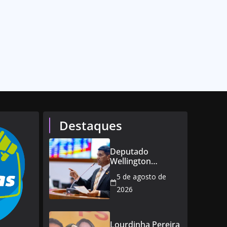
Destaques
Deputado
Wellington
defende reajuste
5 de agosto de
de 21,7% para
todos os
2026
servidores
públicos e
aposentados do
Lourdinha Pereira