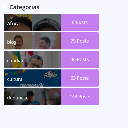
Categorias
0
Posts
Africa
75
Posts
blog
46
Posts
cotidiano
63
Posts
cultura
143
Posts
denúncia