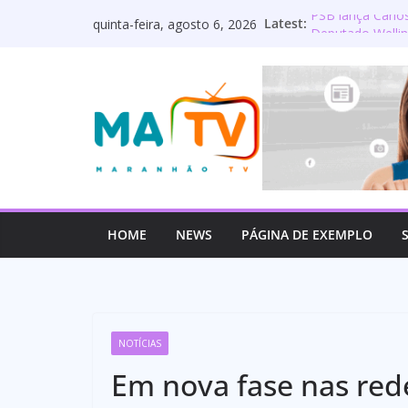
Pular
Latest:
PSB lança Carlo
quinta-feira, agosto 6, 2026
para
Deputado Wellin
os servidores p
o
Lourdinha Perei
conteúdo
primeira senado
Wellington do Cu
estadual e rea
Mulato é oficia
HOME
NEWS
PÁGINA DE EXEMPLO
NOTÍCIAS
Em nova fase nas red