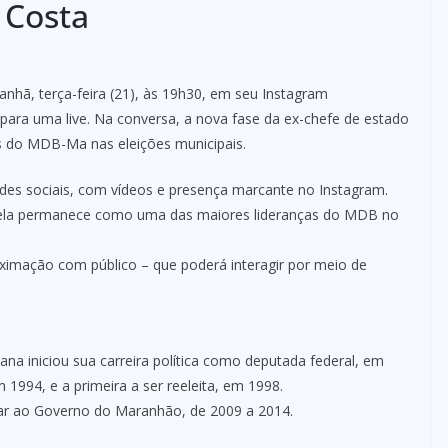
 Costa
nhã, terça-feira (21), às 19h30, em seu Instagram
ara uma live. Na conversa, a nova fase da ex-chefe de estado
os do MDB-Ma nas eleições municipais.
es sociais, com vídeos e presença marcante no Instagram.
, ela permanece como uma das maiores lideranças do MDB no
oximação com público – que poderá interagir por meio de
 iniciou sua carreira política como deputada federal, em
 1994, e a primeira a ser reeleita, em 1998.
rnar ao Governo do Maranhão, de 2009 a 2014.