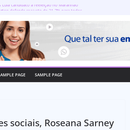
s Lula candidato à reeleição no Maranhão
gton defende reajuste de 21,7% para todos
úblicos e aposentados do Maranhão
ra toma posse no Senado e se torna a
ra de Coroatá
rso oficializa candidatura a deputado
firma compromisso com o povo do Maranhão
lizado como candidato a deputado federal
SAMPLE PAGE
SAMPLE PAGE
es sociais, Roseana Sarney