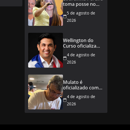
Maranhão
toma posse no
Senado e se torna
5 de agosto de
a primeira
senadora de
2026
Coroatá
Wellington do
Curso oficializa
candidatura a
4 de agosto de
deputado
estadual e
2026
reafirma
compromisso
com o povo do
Mulato é
Maranhão
oficializado como
candidato a
4 de agosto de
deputado federal
2026