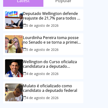
Latest
Popular
Deputado Wellington defende
reajuste de 21,7% para todos os
servidores públicos e
5 de agosto de 2026
aposentados do Maranhão
Lourdinha Pereira toma posse
no Senado e se torna a primeira
senadora de Coroatá
5 de agosto de 2026
Wellington do Curso oficializa
candidatura a deputado
estadual e reafirma
4 de agosto de 2026
compromisso com o povo do
Maranhão
Mulato é oficializado como
candidato a deputado federal
4 de agosto de 2026