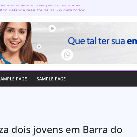
 Lula candidato à reeleição no Maranhão
ton defende reajuste de 21,7% para todos
úblicos e aposentados do Maranhão
a toma posse no Senado e se torna a
a de Coroatá
so oficializa candidatura a deputado
irma compromisso com o povo do Maranhão
izado como candidato a deputado federal
SAMPLE PAGE
SAMPLE PAGE
za dois jovens em Barra do