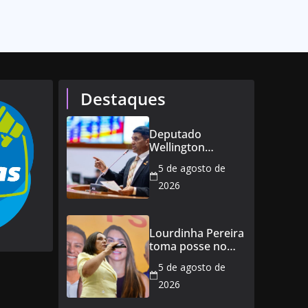
Destaques
Deputado
Wellington
defende reajuste
5 de agosto de
de 21,7% para
todos os
2026
servidores
públicos e
aposentados do
Lourdinha Pereira
Maranhão
toma posse no
Senado e se torna
5 de agosto de
a primeira
senadora de
2026
Coroatá