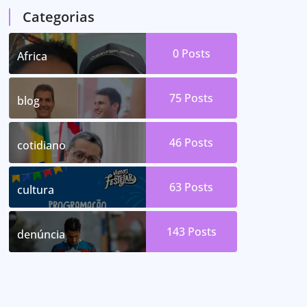
Categorias
0
Posts
Africa
75
Posts
blog
46
Posts
cotidiano
63
Posts
cultura
143
Posts
denúncia