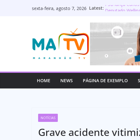
Pular
Latest:
PSB lança Carlos
sexta-feira, agosto 7, 2026
para
Deputado Welling
os servidores p
o
Lourdinha Pereir
conteúdo
primeira senador
Wellington do Cur
estadual e reaf
Mulato é oficial
HOME
NEWS
PÁGINA DE EXEMPLO
NOTÍCIAS
Grave acidente vitimi