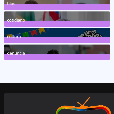
blog
75
Posts
cotidiano
46
Posts
cultura
63
Posts
denúncia
143
Posts