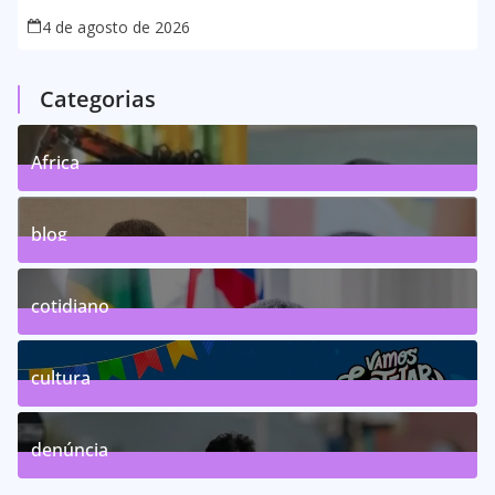
4 de agosto de 2026
Categorias
Africa
0
Posts
blog
75
Posts
cotidiano
46
Posts
cultura
63
Posts
denúncia
143
Posts