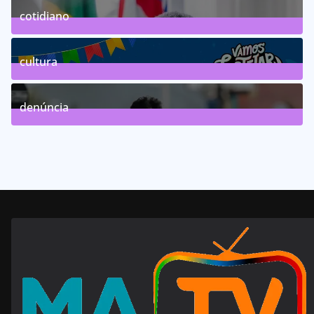
cotidiano
46
Posts
cultura
63
Posts
denúncia
143
Posts