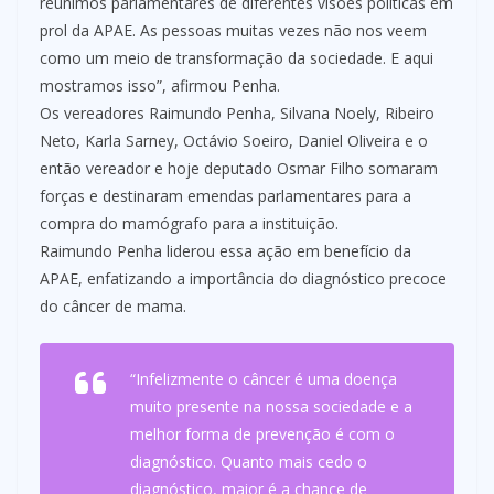
reunimos parlamentares de diferentes visões políticas em
prol da APAE. As pessoas muitas vezes não nos veem
como um meio de transformação da sociedade. E aqui
mostramos isso”, afirmou Penha.
Os vereadores Raimundo Penha, Silvana Noely, Ribeiro
Neto, Karla Sarney, Octávio Soeiro, Daniel Oliveira e o
então vereador e hoje deputado Osmar Filho somaram
forças e destinaram emendas parlamentares para a
compra do mamógrafo para a instituição.
Raimundo Penha liderou essa ação em benefício da
APAE, enfatizando a importância do diagnóstico precoce
do câncer de mama.
“Infelizmente o câncer é uma doença
muito presente na nossa sociedade e a
melhor forma de prevenção é com o
diagnóstico. Quanto mais cedo o
diagnóstico, maior é a chance de