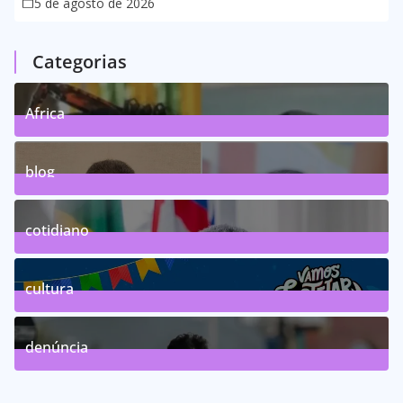
5 de agosto de 2026
Categorias
Africa
0
Posts
blog
75
Posts
cotidiano
46
Posts
cultura
63
Posts
denúncia
143
Posts