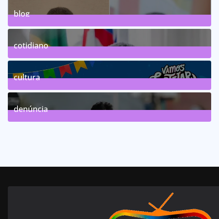
blog
75
Posts
cotidiano
46
Posts
cultura
63
Posts
denúncia
143
Posts