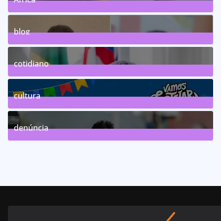
0
Posts
blog
75
Posts
cotidiano
46
Posts
cultura
63
Posts
denúncia
143
Posts