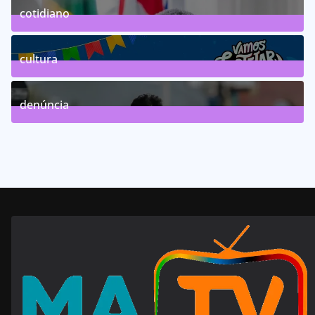
cotidiano
46
Posts
cultura
63
Posts
denúncia
143
Posts