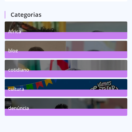
Categorias
Africa
0
Posts
blog
75
Posts
cotidiano
46
Posts
cultura
63
Posts
denúncia
143
Posts