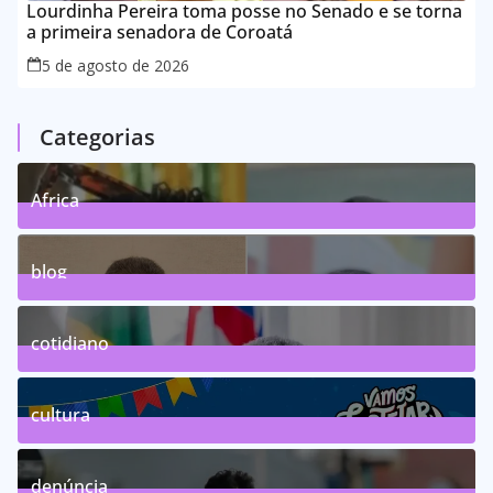
Lourdinha Pereira toma posse no Senado e se torna
a primeira senadora de Coroatá
5 de agosto de 2026
Categorias
Africa
0
Posts
blog
75
Posts
cotidiano
46
Posts
cultura
63
Posts
denúncia