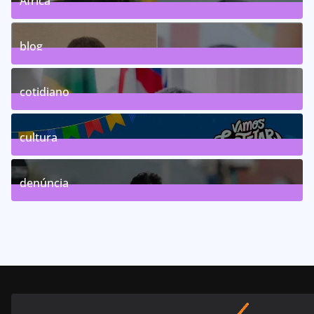
Africa
0
Posts
blog
75
Posts
cotidiano
46
Posts
cultura
63
Posts
denúncia
143
Posts