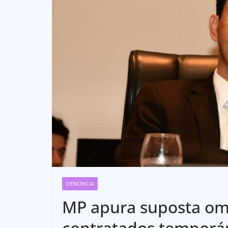
DENÚNCIA
MP apura suposta om
contratados temporár