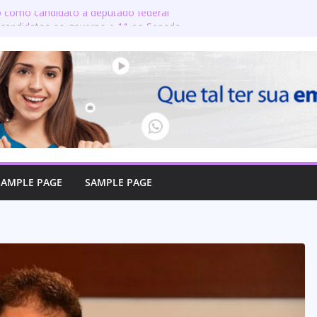
do como candidato a deputado federal
 candidatos ao governo e 11 ao Senado
 defende reajuste de 21,7% para todos
icos e aposentados do Maranhão
oma posse no Senado e se torna a
e Coroatá
oficializa candidatura a deputado
a compromisso com o povo do Maranhão
SAMPLE PAGE
SAMPLE PAGE