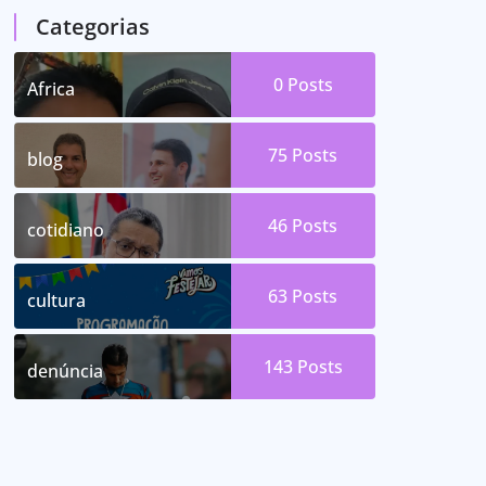
Categorias
0
Posts
Africa
75
Posts
blog
46
Posts
cotidiano
63
Posts
cultura
143
Posts
denúncia