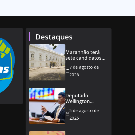
Destaques
Maranhão terá
sete candidatos
ao governo e 11
7 de agosto de
ao Senado
2026
Deputado
Wellington
defende reajuste
5 de agosto de
de 21,7% para
todos os
2026
servidores
públicos e