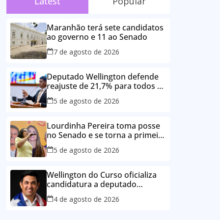
Latest
Popular
Maranhão terá sete candidatos
ao governo e 11 ao Senado
7 de agosto de 2026
Deputado Wellington defende
reajuste de 21,7% para todos os
servidores públicos e
5 de agosto de 2026
aposentados do Maranhão
Lourdinha Pereira toma posse
no Senado e se torna a primeira
senadora de Coroatá
5 de agosto de 2026
Wellington do Curso oficializa
candidatura a deputado
estadual e reafirma
4 de agosto de 2026
compromisso com o povo do
Maranhão