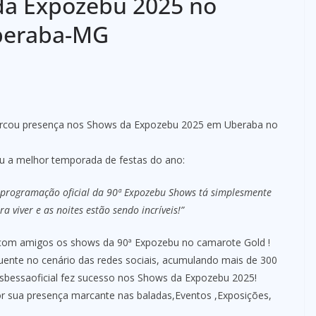
da Expozebu 2025 no
beraba-MG
arcou presença nos Shows da Expozebu 2025 em Uberaba no
ou a melhor temporada de festas do ano:
 programação oficial da 90ª Expozebu Shows tá simplesmente
a viver e as noites estão sendo incríveis!”
lo com amigos os shows da 90ª Expozebu no camarote Gold !
uente no cenário das redes sociais, acumulando mais de 300
sbessaoficial fez sucesso nos Shows da Expozebu 2025!
or sua presença marcante nas baladas,Eventos ,Exposições,