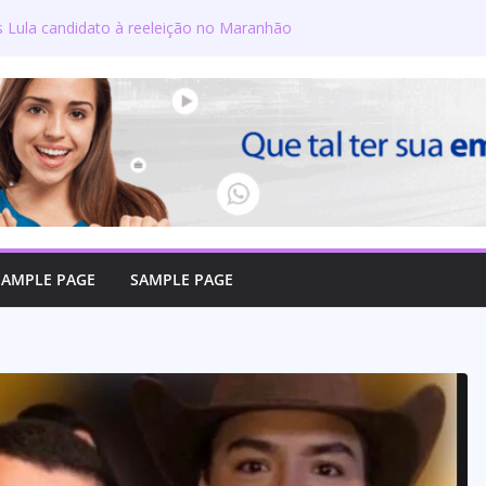
s Lula candidato à reeleição no Maranhão
gton defende reajuste de 21,7% para todos
úblicos e aposentados do Maranhão
ra toma posse no Senado e se torna a
ra de Coroatá
rso oficializa candidatura a deputado
firma compromisso com o povo do Maranhão
lizado como candidato a deputado federal
SAMPLE PAGE
SAMPLE PAGE