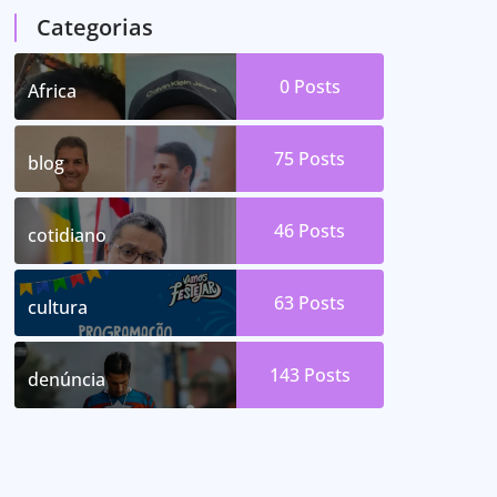
Categorias
0
Posts
Africa
75
Posts
blog
46
Posts
cotidiano
63
Posts
cultura
143
Posts
denúncia