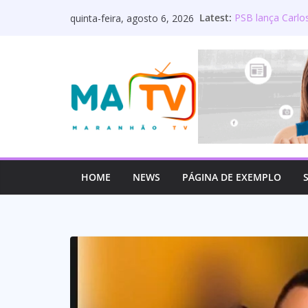
Pular
Latest:
PSB lança Carlo
quinta-feira, agosto 6, 2026
para
Deputado Wellin
os servidores p
o
Lourdinha Perei
conteúdo
primeira senado
Wellington do Cu
estadual e rea
Mulato é oficia
HOME
NEWS
PÁGINA DE EXEMPLO