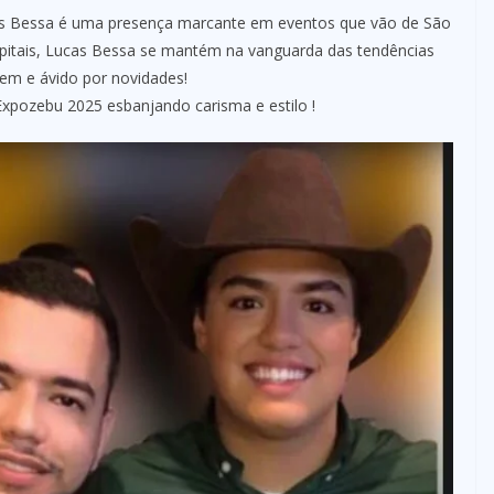
s Bessa é uma presença marcante em eventos que vão de São
capitais, Lucas Bessa se mantém na vanguarda das tendências
vem e ávido por novidades!
xpozebu 2025 esbanjando carisma e estilo !