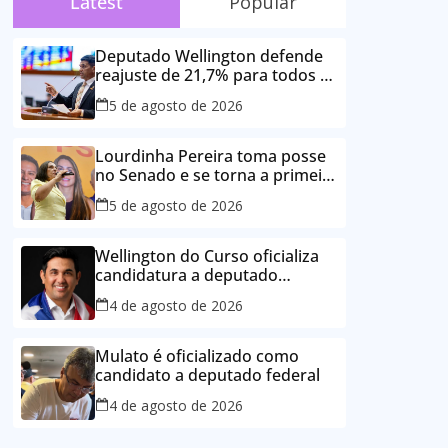
Latest
Popular
Deputado Wellington defende
reajuste de 21,7% para todos os
servidores públicos e
5 de agosto de 2026
aposentados do Maranhão
Lourdinha Pereira toma posse
no Senado e se torna a primeira
senadora de Coroatá
5 de agosto de 2026
Wellington do Curso oficializa
candidatura a deputado
estadual e reafirma
4 de agosto de 2026
compromisso com o povo do
Maranhão
Mulato é oficializado como
candidato a deputado federal
4 de agosto de 2026