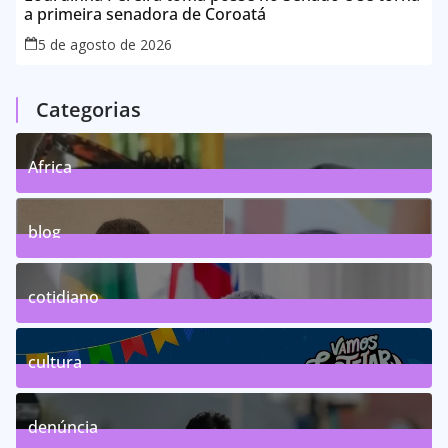
a primeira senadora de Coroatá
5 de agosto de 2026
Categorias
Africa
0
Posts
blog
75
Posts
cotidiano
46
Posts
cultura
63
Posts
denúncia