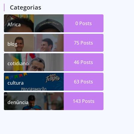
Categorias
0
Posts
Africa
75
Posts
blog
46
Posts
cotidiano
63
Posts
cultura
143
Posts
denúncia