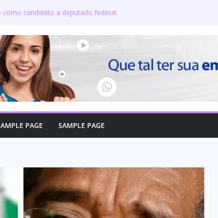
do como candidato a deputado federal
 candidatos ao governo e 11 ao Senado
 defende reajuste de 21,7% para todos
icos e aposentados do Maranhão
oma posse no Senado e se torna a
e Coroatá
oficializa candidatura a deputado
a compromisso com o povo do Maranhão
SAMPLE PAGE
SAMPLE PAGE