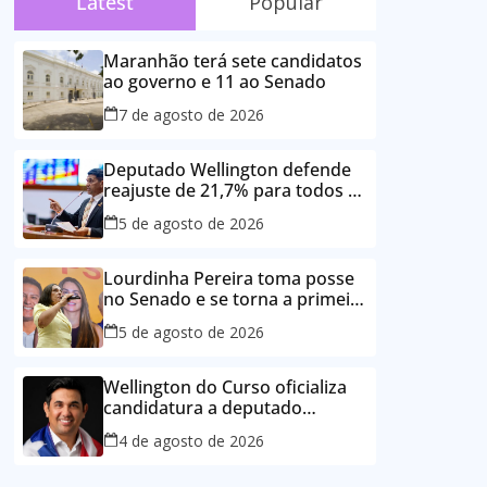
Latest
Popular
Maranhão terá sete candidatos
ao governo e 11 ao Senado
7 de agosto de 2026
Deputado Wellington defende
reajuste de 21,7% para todos os
servidores públicos e
5 de agosto de 2026
aposentados do Maranhão
Lourdinha Pereira toma posse
no Senado e se torna a primeira
senadora de Coroatá
5 de agosto de 2026
Wellington do Curso oficializa
candidatura a deputado
estadual e reafirma
4 de agosto de 2026
compromisso com o povo do
Maranhão