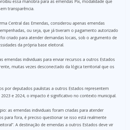
 proibiu essa manobra para as emendas Pix, modalidade que
 sem transparência.
orma Central das Emendas, considerou apenas emendas
am empenhadas, ou seja, que já tiveram o pagamento autorizado
 foi criado para atender demandas locais, sob o argumento de
idades da própria base eleitoral.
das emendas individuais para enviar recursos a outros Estados
ente, muitas vezes desconectado da lógica territorial que os
dos por deputados paulistas a outros Estados representem
23 e 2024, o impacto é significativo no contexto municipal.
pio: as emendas individuais foram criadas para atender
 para fora, é preciso questionar se isso está realmente
leitoral”. A destinação de emendas a outros Estados deve vir