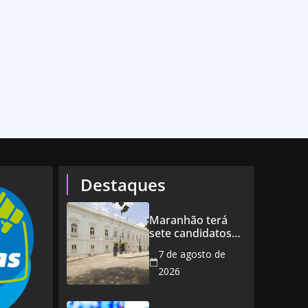
Destaques
Maranhão terá
sete candidatos
ao governo e 11
7 de agosto de
ao Senado
2026