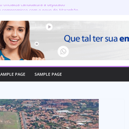
o oficializa candidatura a deputado
rma compromisso com o povo do Maranhão
nta a produção de leite? Especialista
ipais crenças sobre a alimentação durante
e candidatos ao governo e 11 ao Senado
on defende reajuste de 21,7% para todos
licos e aposentados do Maranhão
 toma posse no Senado e se torna a
 de Coroatá
SAMPLE PAGE
SAMPLE PAGE