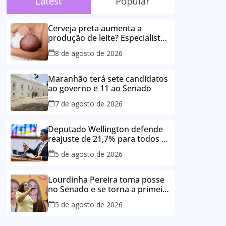
Latest
Popular
Cerveja preta aumenta a
produção de leite? Especialista
esclarece as principais crenças
8 de agosto de 2026
sobre a alimentação durante a
amamentação
Maranhão terá sete candidatos
ao governo e 11 ao Senado
7 de agosto de 2026
Deputado Wellington defende
reajuste de 21,7% para todos os
servidores públicos e
5 de agosto de 2026
aposentados do Maranhão
Lourdinha Pereira toma posse
no Senado e se torna a primeira
senadora de Coroatá
5 de agosto de 2026