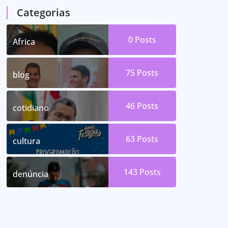
Categorias
0
Posts
Africa
75
Posts
blog
46
Posts
cotidiano
63
Posts
cultura
143
Posts
denúncia