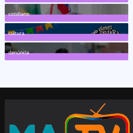
75
Posts
cotidiano
46
Posts
cultura
63
Posts
denúncia
143
Posts