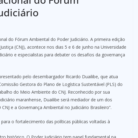
udiciário
onal do Fórum Ambiental do Poder Judiciário. A primeira edição
ustiça (CNJ), acontece nos dias 5 e 6 de junho na Universidade
ciário e especialistas para debater os desafios da governança
epresentado pelo desembargador Ricardo Duailibe, que atua
omissão Gestora do Plano de Logística Sustentável (PLS) do
balho do Meio Ambiente do CNJ. Reconhecido por sua
udiciário maranhense, Duailibe será mediador de um dos
CNJ e a Governança Ambiental no Judiciário Brasileiro”.
ra o fortalecimento das políticas públicas voltadas à
o histórico. O Poder Judiciário tem papel fundamental na