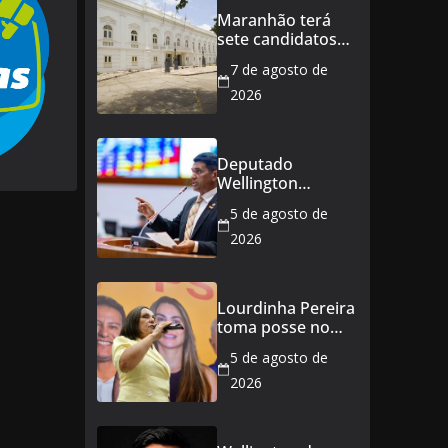
Maranhão terá
sete candidatos
ao governo e 11
7 de agosto de
ao Senado
2026
Deputado
Wellington
defende reajuste
5 de agosto de
de 21,7% para
todos os
2026
servidores
públicos e
aposentados do
Lourdinha Pereira
Maranhão
toma posse no
Senado e se torna
5 de agosto de
a primeira
senadora de
2026
Coroatá