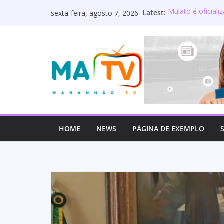
Pular
Latest:
Mulato é oficial
sexta-feira, agosto 7, 2026
para
Maranhão terá s
Deputado Welling
o
os servidores p
conteúdo
Lourdinha Pereir
primeira senador
Wellington do Cur
estadual e reaf
HOME
NEWS
PÁGINA DE EXEMPLO