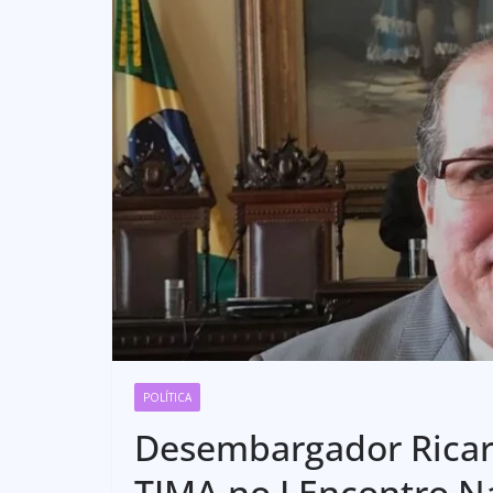
POLÍTICA
Desembargador Ricard
TJMA no I Encontro N