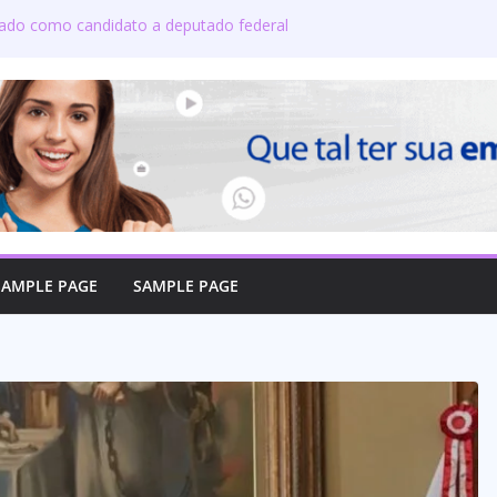
izado como candidato a deputado federal
ete candidatos ao governo e 11 ao Senado
ton defende reajuste de 21,7% para todos
úblicos e aposentados do Maranhão
a toma posse no Senado e se torna a
a de Coroatá
so oficializa candidatura a deputado
irma compromisso com o povo do Maranhão
SAMPLE PAGE
SAMPLE PAGE