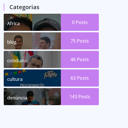
Categorias
0
Posts
Africa
75
Posts
blog
46
Posts
cotidiano
63
Posts
cultura
143
Posts
denúncia