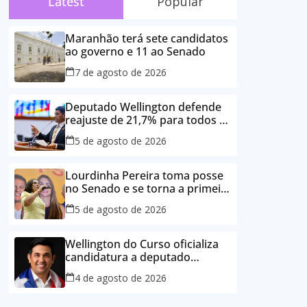
Latest
Popular
Maranhão terá sete candidatos
ao governo e 11 ao Senado
7 de agosto de 2026
Deputado Wellington defende
reajuste de 21,7% para todos os
servidores públicos e
5 de agosto de 2026
aposentados do Maranhão
Lourdinha Pereira toma posse
no Senado e se torna a primeira
senadora de Coroatá
5 de agosto de 2026
Wellington do Curso oficializa
candidatura a deputado
estadual e reafirma
4 de agosto de 2026
compromisso com o povo do
Maranhão