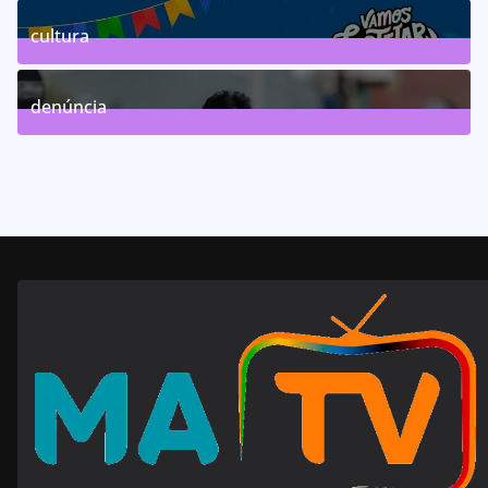
46
Posts
cultura
63
Posts
denúncia
143
Posts