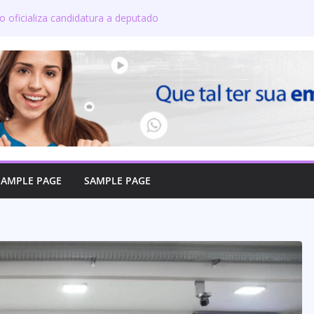
o oficializa candidatura a deputado
rma compromisso com o povo do Maranhão
nta a produção de leite? Especialista
ipais crenças sobre a alimentação durante
e candidatos ao governo e 11 ao Senado
on defende reajuste de 21,7% para todos
licos e aposentados do Maranhão
 toma posse no Senado e se torna a
 de Coroatá
SAMPLE PAGE
SAMPLE PAGE