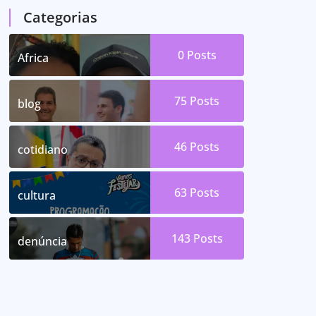
Categorias
0
Posts
Africa
75
Posts
blog
46
Posts
cotidiano
63
Posts
cultura
143
Posts
denúncia