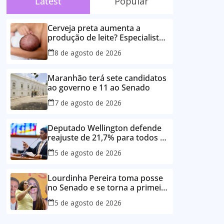
Latest
Popular
Cerveja preta aumenta a
produção de leite? Especialista
esclarece as principais crenças
8 de agosto de 2026
sobre a alimentação durante a
amamentação
Maranhão terá sete candidatos
ao governo e 11 ao Senado
7 de agosto de 2026
Deputado Wellington defende
reajuste de 21,7% para todos os
servidores públicos e
5 de agosto de 2026
aposentados do Maranhão
Lourdinha Pereira toma posse
no Senado e se torna a primeira
senadora de Coroatá
5 de agosto de 2026