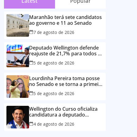
Latest
Popular
Maranhão terá sete candidatos
ao governo e 11 ao Senado
7 de agosto de 2026
Deputado Wellington defende
reajuste de 21,7% para todos os
servidores públicos e
5 de agosto de 2026
aposentados do Maranhão
Lourdinha Pereira toma posse
no Senado e se torna a primeira
senadora de Coroatá
5 de agosto de 2026
Wellington do Curso oficializa
candidatura a deputado
estadual e reafirma
4 de agosto de 2026
compromisso com o povo do
Maranhão