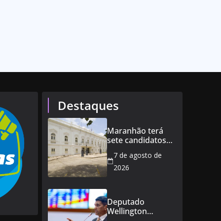
Destaques
Maranhão terá
sete candidatos
ao governo e 11
7 de agosto de
ao Senado
2026
Deputado
Wellington
defende reajuste