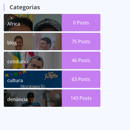
Categorias
0
Posts
Africa
75
Posts
blog
46
Posts
cotidiano
63
Posts
cultura
143
Posts
denúncia