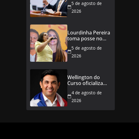
5 de agosto de
de 21,7% para
todos os
2026
servidores
públicos e
aposentados do
Lourdinha Pereira
Maranhão
toma posse no
Senado e se torna
5 de agosto de
a primeira
senadora de
2026
Coroatá
Wellington do
Curso oficializa
candidatura a
4 de agosto de
deputado
estadual e
2026
reafirma
compromisso
com o povo do
Maranhão