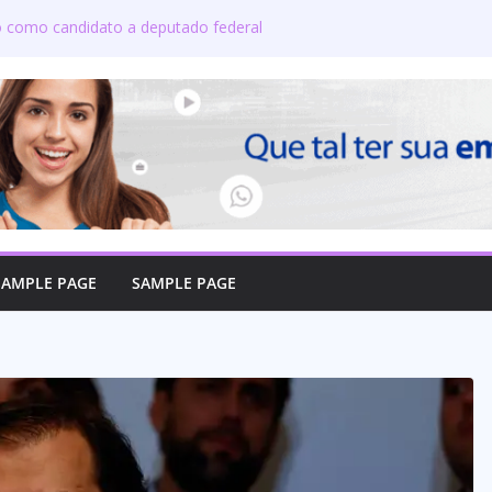
do como candidato a deputado federal
 candidatos ao governo e 11 ao Senado
 defende reajuste de 21,7% para todos
icos e aposentados do Maranhão
oma posse no Senado e se torna a
e Coroatá
oficializa candidatura a deputado
a compromisso com o povo do Maranhão
SAMPLE PAGE
SAMPLE PAGE