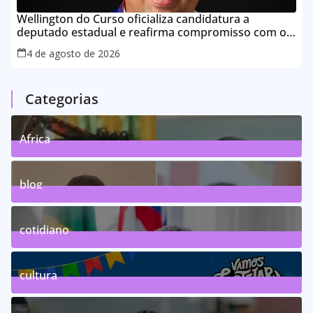
Wellington do Curso oficializa candidatura a
deputado estadual e reafirma compromisso com o
povo do Maranhão
4 de agosto de 2026
Categorias
Africa
0
Posts
blog
75
Posts
cotidiano
46
Posts
cultura
63
Posts