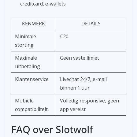
creditcard, e-wallets
KENMERK
DETAILS
Minimale
€20
storting
Maximale
Geen vaste limiet
uitbetaling
Klantenservice
Livechat 24/7, e-mail
binnen 1 uur
Mobiele
Volledig responsive, geen
compatibiliteit
app vereist
FAQ over Slotwolf