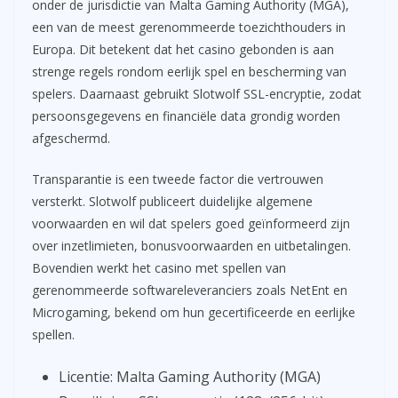
onder de jurisdictie van Malta Gaming Authority (MGA),
een van de meest gerenommeerde toezichthouders in
Europa. Dit betekent dat het casino gebonden is aan
strenge regels rondom eerlijk spel en bescherming van
spelers. Daarnaast gebruikt Slotwolf SSL-encryptie, zodat
persoonsgegevens en financiële data grondig worden
afgeschermd.
Transparantie is een tweede factor die vertrouwen
versterkt. Slotwolf publiceert duidelijke algemene
voorwaarden en wil dat spelers goed geïnformeerd zijn
over inzetlimieten, bonusvoorwaarden en uitbetalingen.
Bovendien werkt het casino met spellen van
gerenommeerde softwareleveranciers zoals NetEnt en
Microgaming, bekend om hun gecertificeerde en eerlijke
spellen.
Licentie: Malta Gaming Authority (MGA)