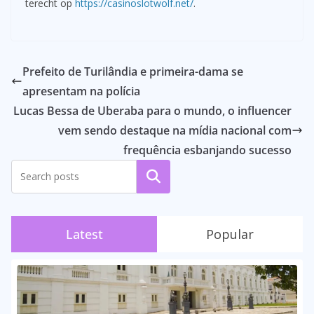
terecht op
https://casinoslotwolf.net/
.
Prefeito de Turilândia e primeira-dama se
apresentam na polícia
Lucas Bessa de Uberaba para o mundo, o influencer
vem sendo destaque na mídia nacional com
frequência esbanjando sucesso
Pesquisar
Latest
Popular