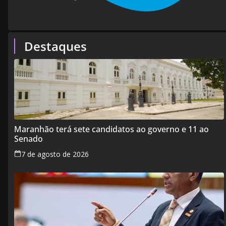
Destaques
Maranhão terá sete candidatos ao governo e 11 ao
Senado
7 de agosto de 2026