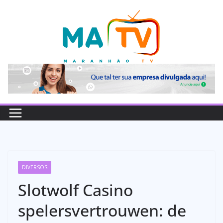
Pular
para
o
conteúdo
DIVERSOS
Slotwolf Casino
spelersvertrouwen: de