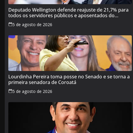
Deputado Wellington defende reajuste de 21,7% para
todos os servidores públicos e aposentados do
Maranhão
5 de agosto de 2026
Lourdinha Pereira toma posse no Senado e se torna a
primeira senadora de Coroatá
5 de agosto de 2026