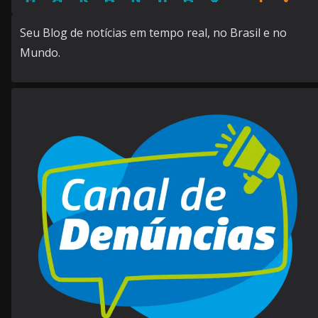
Seu Blog de notícias em tempo real, no Brasil e no
Mundo.