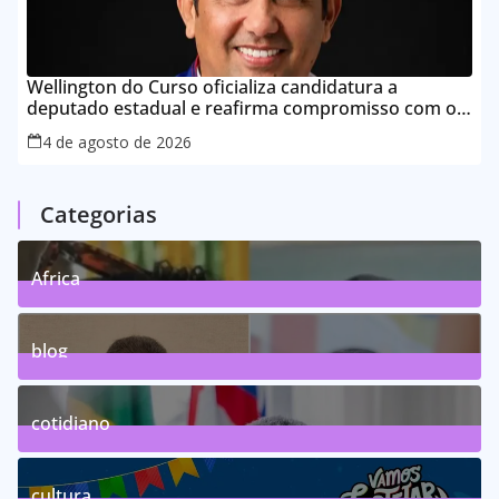
Wellington do Curso oficializa candidatura a
deputado estadual e reafirma compromisso com o
povo do Maranhão
4 de agosto de 2026
Categorias
Africa
0
Posts
blog
75
Posts
cotidiano
46
Posts
cultura