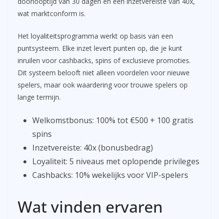
doorlooptijd van 30 dagen en een inzetvereiste van 40x,
wat marktconform is.
Het loyaliteitsprogramma werkt op basis van een
puntsysteem. Elke inzet levert punten op, die je kunt
inruilen voor cashbacks, spins of exclusieve promoties.
Dit systeem belooft niet alleen voordelen voor nieuwe
spelers, maar ook waardering voor trouwe spelers op
lange termijn.
Welkomstbonus: 100% tot €500 + 100 gratis
spins
Inzetvereiste: 40x (bonusbedrag)
Loyaliteit: 5 niveaus met oplopende privileges
Cashbacks: 10% wekelijks voor VIP-spelers
Wat vinden ervaren