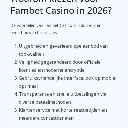
Fambet Casino in 2026?
De voordelen van Fambet Casino zijn duidelijk en
onderbouwen het succes:
Uitgebreid en gevarieerd spelaanbod van
topkwaliteit
Veiligheid gegarandeerd door officiële
licenties en moderne encryptie
Gebruiksvriendelijke interface, ook op mobiel
optimaal
Transparante en snelle uitbetalingen via
diverse betaalmethoden
Klantenservice met korte reactietijden en
meerdere contactkanalen