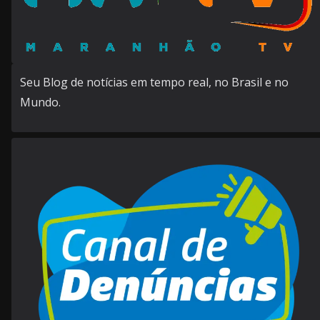
Seu Blog de notícias em tempo real, no Brasil e no
Mundo.