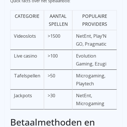
Quick facts over het spelaanbod:
CATEGORIE
AANTAL
POPULAIRE
SPELLEN
PROVIDERS
Videoslots
>1500
NetEnt, Play’N
GO, Pragmatic
Live casino
>100
Evolution
Gaming, Ezugi
Tafelspellen
>50
Microgaming,
Playtech
Jackpots
>30
NetEnt,
Microgaming
Betaalmethoden en