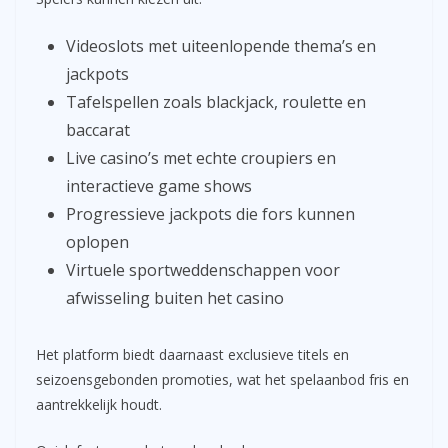
Videoslots met uiteenlopende thema’s en
jackpots
Tafelspellen zoals blackjack, roulette en
baccarat
Live casino’s met echte croupiers en
interactieve game shows
Progressieve jackpots die fors kunnen
oplopen
Virtuele sportweddenschappen voor
afwisseling buiten het casino
Het platform biedt daarnaast exclusieve titels en
seizoensgebonden promoties, wat het spelaanbod fris en
aantrekkelijk houdt.