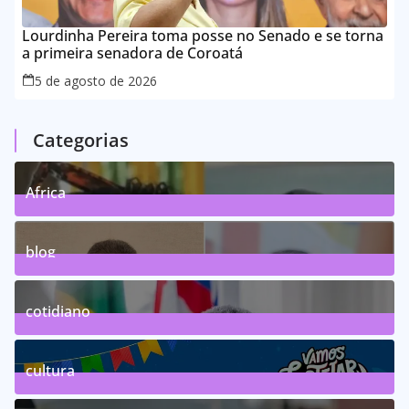
Lourdinha Pereira toma posse no Senado e se torna
a primeira senadora de Coroatá
5 de agosto de 2026
Categorias
Africa
0
Posts
blog
75
Posts
cotidiano
46
Posts
cultura
63
Posts