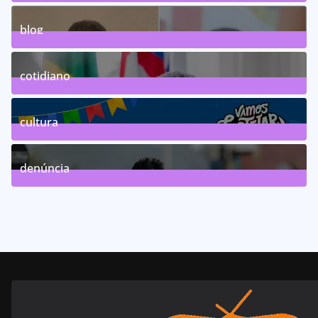
0
Posts
blog
75
Posts
cotidiano
46
Posts
cultura
63
Posts
denúncia
143
Posts