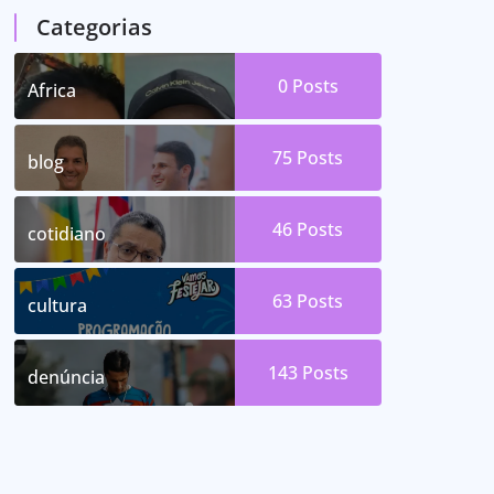
Categorias
0
Posts
Africa
75
Posts
blog
46
Posts
cotidiano
63
Posts
cultura
143
Posts
denúncia