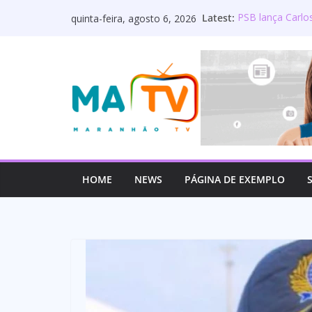
Pular
Latest:
PSB lança Carlo
quinta-feira, agosto 6, 2026
para
Deputado Wellin
os servidores p
o
Lourdinha Perei
conteúdo
primeira senado
Wellington do Cu
estadual e rea
Mulato é oficia
HOME
NEWS
PÁGINA DE EXEMPLO