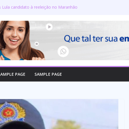
s Lula candidato à reeleição no Maranhão
gton defende reajuste de 21,7% para todos
úblicos e aposentados do Maranhão
ra toma posse no Senado e se torna a
ra de Coroatá
rso oficializa candidatura a deputado
firma compromisso com o povo do Maranhão
lizado como candidato a deputado federal
SAMPLE PAGE
SAMPLE PAGE