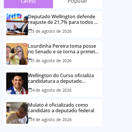
Latest
Popular
Deputado Wellington defende
reajuste de 21,7% para todos os
servidores públicos e
5 de agosto de 2026
aposentados do Maranhão
Lourdinha Pereira toma posse
no Senado e se torna a primeira
senadora de Coroatá
5 de agosto de 2026
Wellington do Curso oficializa
candidatura a deputado
estadual e reafirma
4 de agosto de 2026
compromisso com o povo do
Maranhão
Mulato é oficializado como
candidato a deputado federal
4 de agosto de 2026