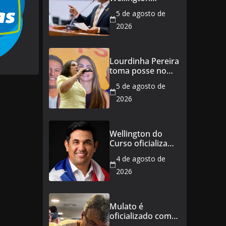
defende reajuste
5 de agosto de
de 21,7% para
todos os
2026
servidores
públicos e
aposentados do
Lourdinha Pereira
Maranhão
toma posse no
Senado e se torna
5 de agosto de
a primeira
senadora de
2026
Coroatá
Wellington do
Curso oficializa
candidatura a
4 de agosto de
deputado
estadual e
2026
reafirma
compromisso
com o povo do
Mulato é
Maranhão
oficializado como
candidato a